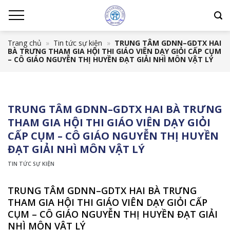
Chuyển
đến
nội
Trang chủ
»
Tin tức sự kiện
»
TRUNG TÂM GDNN–GDTX HAI
dung
BÀ TRƯNG THAM GIA HỘI THI GIÁO VIÊN DẠY GIỎI CẤP CỤM
– CÔ GIÁO NGUYỄN THỊ HUYỀN ĐẠT GIẢI NHÌ MÔN VẬT LÝ
TRUNG TÂM GDNN–GDTX HAI BÀ TRƯNG
THAM GIA HỘI THI GIÁO VIÊN DẠY GIỎI
CẤP CỤM – CÔ GIÁO NGUYỄN THỊ HUYỀN
ĐẠT GIẢI NHÌ MÔN VẬT LÝ
TIN TỨC SỰ KIỆN
TRUNG TÂM GDNN–GDTX HAI BÀ TRƯNG
THAM GIA HỘI THI GIÁO VIÊN DẠY GIỎI CẤP
CỤM – CÔ GIÁO NGUYỄN THỊ HUYỀN ĐẠT GIẢI
NHÌ MÔN VẬT LÝ