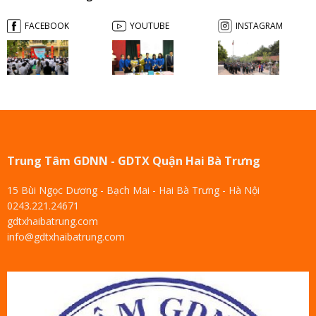
FACEBOOK
YOUTUBE
INSTAGRAM
Trung Tâm GDNN - GDTX Quận Hai Bà Trưng
15 Bùi Ngọc Dương - Bạch Mai - Hai Bà Trưng - Hà Nội
0243.221.24671
gdtxhaibatrung.com
info@gdtxhaibatrung.com