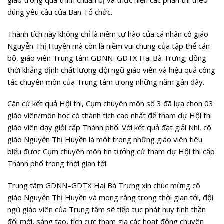
giáo trong quá trình chuẩn bị và thực hiện các phần thi theo
đúng yêu cầu của Ban Tổ chức.
Thành tích này không chỉ là niềm tự hào của cá nhân cô giáo
Nguyễn Thị Huyền mà còn là niềm vui chung của tập thể cán
bộ, giáo viên Trung tâm GDNN–GDTX Hai Bà Trưng; đồng
thời khẳng định chất lượng đội ngũ giáo viên và hiệu quả công
tác chuyên môn của Trung tâm trong những năm gần đây.
Căn cứ kết quả Hội thi, Cụm chuyên môn số 3 đã lựa chọn 03
giáo viên/môn học có thành tích cao nhất để tham dự Hội thi
giáo viên dạy giỏi cấp Thành phố. Với kết quả đạt giải Nhì, cô
giáo Nguyễn Thị Huyền là một trong những giáo viên tiêu
biểu được Cụm chuyên môn tin tưởng cử tham dự Hội thi cấp
Thành phố trong thời gian tới.
Trung tâm GDNN–GDTX Hai Bà Trưng xin chúc mừng cô
giáo Nguyễn Thị Huyền và mong rằng trong thời gian tới, đội
ngũ giáo viên của Trung tâm sẽ tiếp tục phát huy tinh thần
đổi mới, sáng tạo, tích cực tham gia các hoạt động chuyên