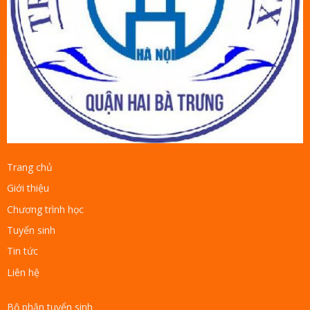
Trang chủ
Giới thiệu
Chương trình học
Tuyển sinh
Tin tức
Liên hệ
Bộ phận tuyển sinh