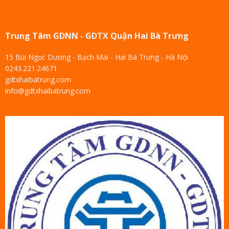
Trung Tâm GDNN - GDTX Quận Hai Bà Trưng
15 Bùi Ngọc Dương - Bạch Mai - Hai Bà Trưng - Hà Nội
0243.221.24671
gdtxhaibatrung.com
info@gdtxhaibatrung.com